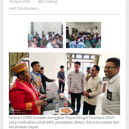
10 April 2025
oleh
-
4812 Dilihat
Humboto
Tim
oleh
Tim Redaksi
Dipastikan
Redaksi
Mengalir
Pasca
RDP
DPRD
bersama
BWS
Kendari
Komisi II DPRD Konawe menggelar Rapat Dengar Pendapat (RDP)
yang melibatkan pihak BWS, perwakilan aktivis, dan para petani dari
Kecamatan Uepai.