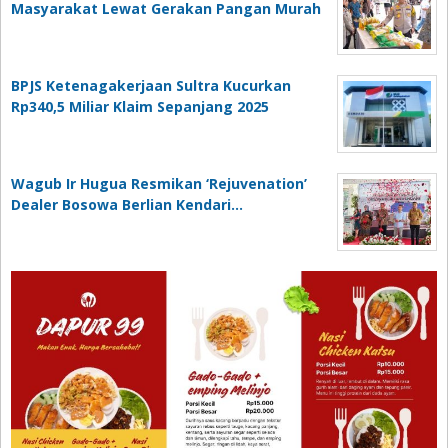
Masyarakat Lewat Gerakan Pangan Murah
BPJS Ketenagakerjaan Sultra Kucurkan
Rp340,5 Miliar Klaim Sepanjang 2025
Wagub Ir Hugua Resmikan ‘Rejuvenation’
Dealer Bosowa Berlian Kendari…