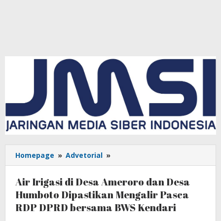
Homepage
»
Advetorial
»
Air
Irigasi
di
Air Irigasi di Desa Ameroro dan Desa
Desa
Humboto Dipastikan Mengalir Pasca
Ameroro
RDP DPRD bersama BWS Kendari
dan
Desa