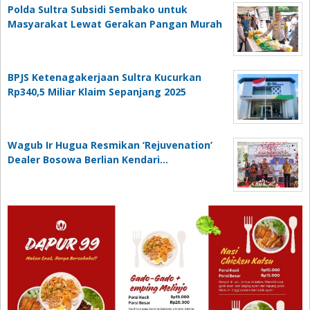
Polda Sultra Subsidi Sembako untuk
Masyarakat Lewat Gerakan Pangan Murah
BPJS Ketenagakerjaan Sultra Kucurkan
Rp340,5 Miliar Klaim Sepanjang 2025
Wagub Ir Hugua Resmikan ‘Rejuvenation’
Dealer Bosowa Berlian Kendari…