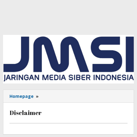
Homepage
»
Disclaimer
Disclaimer
26
Februari