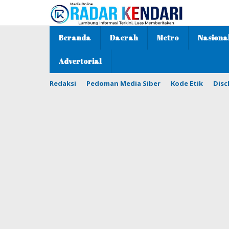
Lewati
ke
konten
Beranda
Daerah
Metro
Nasiona
Advertorial
Redaksi
Pedoman Media Siber
Kode Etik
Disc