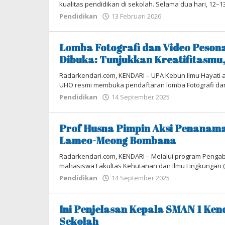
kualitas pendidikan di sekolah. Selama dua hari, 12–1
Pendidikan
13 Februari 2026
oleh
Tim
Redaksi
Lomba Fotografi dan Video Peso
Dibuka: Tunjukkan Kreatifitasmu
Radarkendari.com, KENDARI – UPA Kebun Ilmu Hayati 
UHO resmi membuka pendaftaran lomba Fotografi da
Pendidikan
14 September 2025
oleh
Tim
Redaksi
Prof Husna Pimpin Aksi Penanama
Lameo-Meong Bombana
Radarkendari.com, KENDARI – Melalui program Penga
mahasiswa Fakultas Kehutanan dan Ilmu Lingkungan (F
Pendidikan
14 September 2025
oleh
Tim
Redaksi
Ini Penjelasan Kepala SMAN 1 Kend
Sekolah