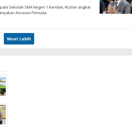
ala Sekolah SMA Negeri 1 Kendari, Ruslan angkat
ertanyakan Asosiasi Pemuda
Muat Lebih