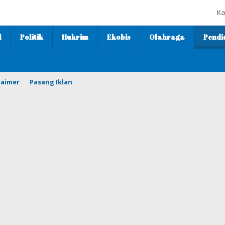
Ka
l
Politik
Hukrim
Ekobis
Olahraga
Pendi
laimer
Pasang Iklan