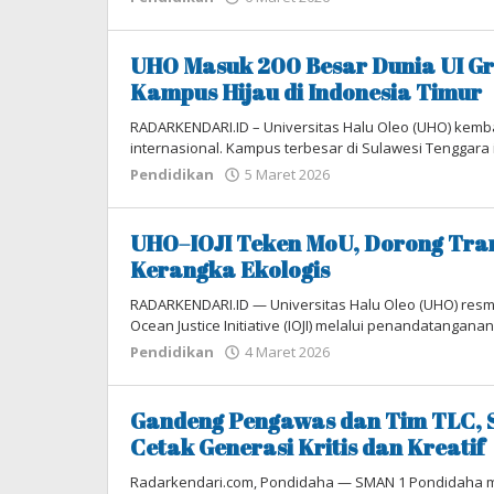
Tim
Redaksi
UHO Masuk 200 Besar Dunia UI Gr
Kampus Hijau di Indonesia Timur
RADARKENDARI.ID – Universitas Halu Oleo (UHO) kemb
internasional. Kampus terbesar di Sulawesi Tenggara 
Pendidikan
5 Maret 2026
oleh
Tim
Redaksi
UHO–IOJI Teken MoU, Dorong Tra
Kerangka Ekologis
RADARKENDARI.ID — Universitas Halu Oleo (UHO) resmi
Ocean Justice Initiative (IOJI) melalui penandatanga
Pendidikan
4 Maret 2026
oleh
Tim
Redaksi
Gandeng Pengawas dan Tim TLC, 
Cetak Generasi Kritis dan Kreatif
Radarkendari.com, ​Pondidaha — SMAN 1 Pondidaha 