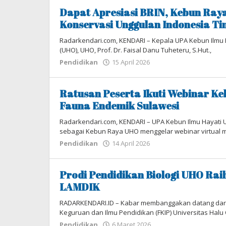
Pendidikan
Dapat Apresiasi BRIN, Kebun Raya
19
Konservasi Unggulan Indonesia T
Mei
2026
Radarkendari.com, KENDARI – Kepala UPA Kebun Ilmu 
oleh
(UHO), UHO, Prof. Dr. Faisal Danu Tuheteru, S.Hut.,
Tim
Pendidikan
15 April 2026
oleh
Redaksi
Tim
Redaksi
Ratusan Peserta Ikuti Webinar K
Fauna Endemik Sulawesi
Radarkendari.com, KENDARI – UPA Kebun Ilmu Hayati U
sebagai Kebun Raya UHO menggelar webinar virtual m
Pendidikan
14 April 2026
oleh
Tim
Redaksi
Prodi Pendidikan Biologi UHO Raih
LAMDIK
RADARKENDARI.ID – Kabar membanggakan datang dari Pr
Keguruan dan Ilmu Pendidikan (FKIP) Universitas Halu 
Pendidikan
6 Maret 2026
oleh