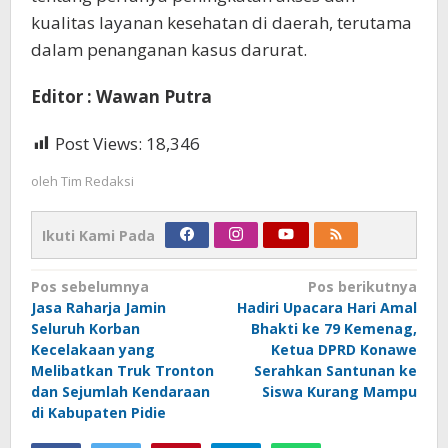
kualitas layanan kesehatan di daerah, terutama
dalam penanganan kasus darurat.
Editor : Wawan Putra
Post Views:
18,346
oleh
Tim Redaksi
Ikuti Kami Pada
Navigasi
Pos sebelumnya
Pos berikutnya
Jasa Raharja Jamin
Hadiri Upacara Hari Amal
pos
Seluruh Korban
Bhakti ke 79 Kemenag,
Kecelakaan yang
Ketua DPRD Konawe
Melibatkan Truk Tronton
Serahkan Santunan ke
dan Sejumlah Kendaraan
Siswa Kurang Mampu
di Kabupaten Pidie