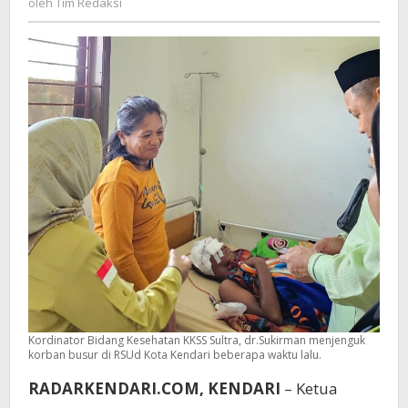
oleh
Tim Redaksi
Sultra
Redaksi
Bantu
Biaya
Operasi
Kordinator Bidang Kesehatan KKSS Sultra, dr.Sukirman menjenguk
korban busur di RSUd Kota Kendari beberapa waktu lalu.
RADARKENDARI.COM, KENDARI
– Ketua