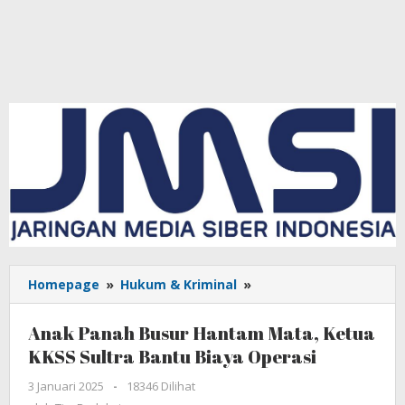
Homepage
»
Hukum & Kriminal
»
Anak
Panah
Busur
Anak Panah Busur Hantam Mata, Ketua
Hantam
KKSS Sultra Bantu Biaya Operasi
Mata,
Ketua
3 Januari 2025
oleh
-
18346 Dilihat
KKSS
Tim