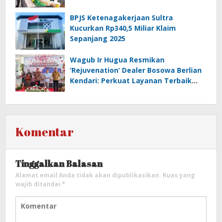
BPJS Ketenagakerjaan Sultra
Kucurkan Rp340,5 Miliar Klaim
Sepanjang 2025
Wagub Ir Hugua Resmikan
‘Rejuvenation’ Dealer Bosowa Berlian
Kendari: Perkuat Layanan Terbaik
bagi Pelanggan
Komentar
Tinggalkan Balasan
Alamat email Anda tidak akan dipublikasikan.
Ruas yang
wajib ditandai
*