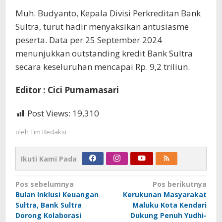
Muh. Budyanto, Kepala Divisi Perkreditan Bank
Sultra, turut hadir menyaksikan antusiasme
peserta. Data per 25 September 2024
menunjukkan outstanding kredit Bank Sultra
secara keseluruhan mencapai Rp. 9,2 triliun.
Editor : Cici Purnamasari
Post Views:
19,310
oleh
Tim Redaksi
Ikuti Kami Pada
Navigasi
Pos sebelumnya
Pos berikutnya
Bulan Inklusi Keuangan
Kerukunan Masyarakat
pos
Sultra, Bank Sultra
Maluku Kota Kendari
Dorong Kolaborasi
Dukung Penuh Yudhi-