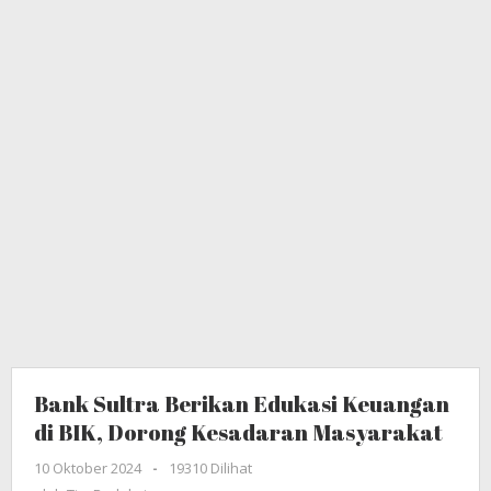
Kesadaran
Masyarakat
Bank Sultra Berikan Edukasi Keuangan
di BIK, Dorong Kesadaran Masyarakat
10 Oktober 2024
oleh
-
19310 Dilihat
Tim