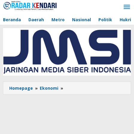
Lewati
ke
konten
Beranda
Daerah
Metro
Nasional
Politik
Hukri
Homepage
»
Ekonomi
»
Bank
Sultra
Berikan
Edukasi
Keuangan
di
BIK,
Dorong