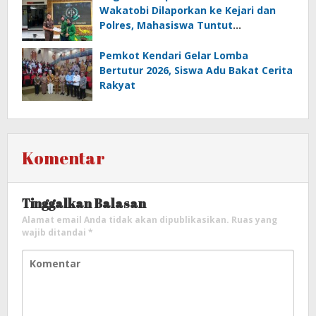
Wakatobi Dilaporkan ke Kejari dan
Polres, Mahasiswa Tuntut
Transparansi
Pemkot Kendari Gelar Lomba
Bertutur 2026, Siswa Adu Bakat Cerita
Rakyat
Komentar
Tinggalkan Balasan
Alamat email Anda tidak akan dipublikasikan.
Ruas yang
wajib ditandai
*