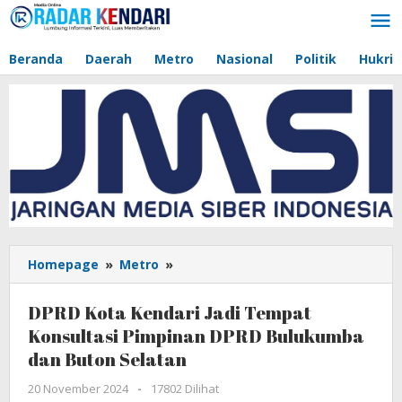
Lewati
ke
konten
Beranda
Daerah
Metro
Nasional
Politik
Hukri
Homepage
»
Metro
»
DPRD
Kota
Kendari
DPRD Kota Kendari Jadi Tempat
Jadi
Konsultasi Pimpinan DPRD Bulukumba
Tempat
dan Buton Selatan
Konsultasi
Pimpinan
20 November 2024
oleh
-
17802 Dilihat
DPRD