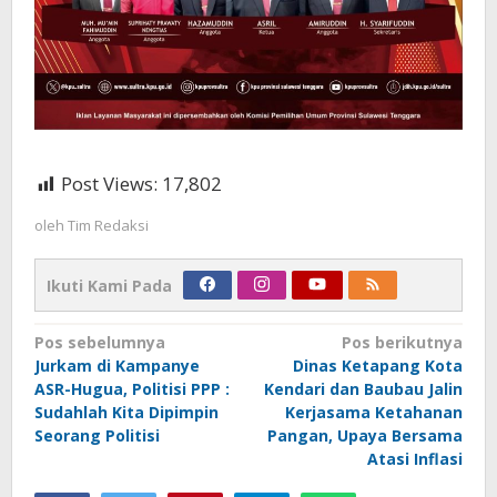
Post Views:
17,802
oleh
Tim Redaksi
Ikuti Kami Pada
Navigasi
Pos sebelumnya
Pos berikutnya
Jurkam di Kampanye
Dinas Ketapang Kota
pos
ASR-Hugua, Politisi PPP :
Kendari dan Baubau Jalin
Sudahlah Kita Dipimpin
Kerjasama Ketahanan
Seorang Politisi
Pangan, Upaya Bersama
Atasi Inflasi