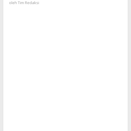
Tim
oleh
Tim Redaksi
Bulukumba
Redaksi
dan
Buton
Selatan