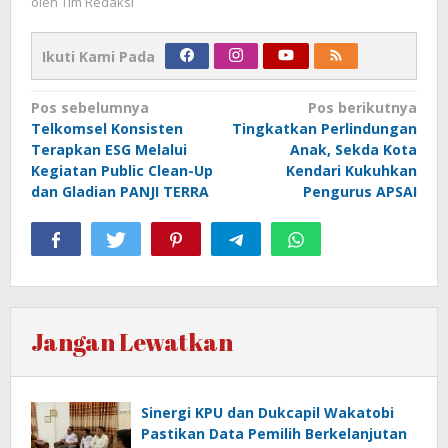
oleh
Tim Redaksi
Ikuti Kami Pada
Navigasi
Pos sebelumnya
Pos berikutnya
Telkomsel Konsisten
Tingkatkan Perlindungan
pos
Terapkan ESG Melalui
Anak, Sekda Kota
Kegiatan Public Clean-Up
Kendari Kukuhkan
dan Gladian PANJI TERRA
Pengurus APSAI
Jangan Lewatkan
Sinergi KPU dan Dukcapil Wakatobi
Pastikan Data Pemilih Berkelanjutan