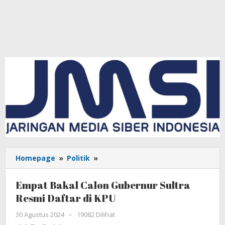
Homepage
»
Politik
»
Empat
Bakal
Calon
Empat Bakal Calon Gubernur Sultra
Gubernur
Resmi Daftar di KPU
Sultra
Resmi
30 Agustus 2024
oleh
-
19082 Dilihat
Daftar
Tim