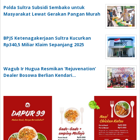
Polda Sultra Subsidi Sembako untuk
Masyarakat Lewat Gerakan Pangan Murah
BPJS Ketenagakerjaan Sultra Kucurkan
Rp340,5 Miliar Klaim Sepanjang 2025
Wagub Ir Hugua Resmikan ‘Rejuvenation’
Dealer Bosowa Berlian Kendari…