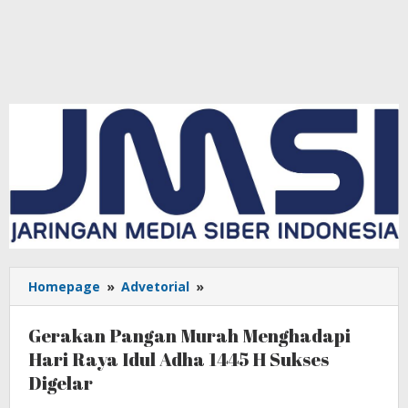
Homepage
»
Advetorial
»
Gerakan
Pangan
Murah
Gerakan Pangan Murah Menghadapi
Menghadapi
Hari Raya Idul Adha 1445 H Sukses
Hari
Digelar
Raya
Idul