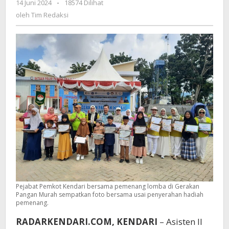
14 Juni 2024
oleh
-
18574 Dilihat
Adha
Tim
oleh
Tim Redaksi
1445
Redaksi
H
Sukses
Digelar
Pejabat Pemkot Kendari bersama pemenang lomba di Gerakan
Pangan Murah sempatkan foto bersama usai penyerahan hadiah
pemenang.
RADARKENDARI.COM, KENDARI
– Asisten II