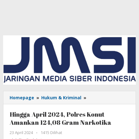
Homepage
»
Hukum & Kriminal
»
Hingga
April
2024,
Hingga April 2024, Polres Konut
Polres
Amankan 124,08 Gram Narkotika
Konut
Amankan
23 April 2024
oleh
-
1415 Dilihat
124,08
Tim