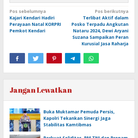
Navigasi
Pos sebelumnya
Pos berikutnya
Kajari Kendari Hadiri
Terlibat Aktif dalam
pos
Perayaan Natal KORPRI
Posko Terpadu Angkutan
Pemkot Kendari
Nataru 2024, Dewi Aryani
Suzana Sampaikan Peran
Kurusial Jasa Raharja
Jangan Lewatkan
Buka Muktamar Pemuda Persis,
Kapolri Tekankan Sinergi Jaga
Stabilitas Kamtibmas
Perkuat Soliditas, PM TNI dan Propam