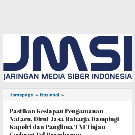
Homepage
»
Nasional
»
Pastikan
Kesiapan
Pengamanan
Pastikan Kesiapan Pengamanan
Nataru,
Nataru, Dirut Jasa Raharja Dampingi
Dirut
Kapolri dan Panglima TNI Tinjau
Jasa
Raharja
Gerbang Tol Prambanan