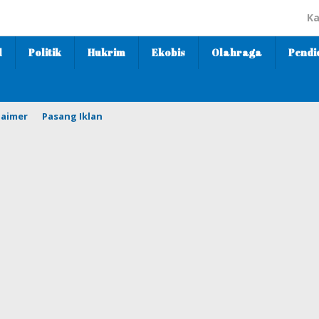
Ka
l
Politik
Hukrim
Ekobis
Olahraga
Pendi
laimer
Pasang Iklan