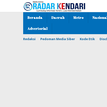
Lewati
ke
konten
Beranda
Daerah
Metro
Nasiona
Advertorial
Redaksi
Pedoman Media Siber
Kode Etik
Disc