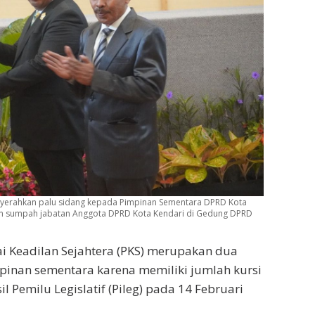
nyerahkan palu sidang kepada Pimpinan Sementara DPRD Kota
lan sumpah jabatan Anggota DPRD Kota Kendari di Gedung DPRD
ai Keadilan Sejahtera (PKS) merupakan dua
pinan sementara karena memiliki jumlah kursi
 Pemilu Legislatif (Pileg) pada 14 Februari