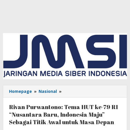
Homepage
»
Nasional
»
Rivan
Purwantono:
Tema
Rivan Purwantono: Tema HUT ke-79 RI
HUT
“Nusantara Baru, Indonesia Maju”
ke-
Sebagai Titik Awal untuk Masa Depan
79
RI