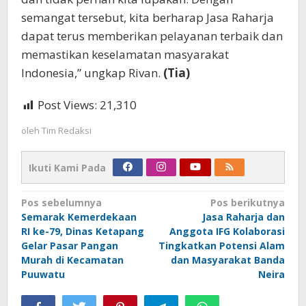
semangat tersebut, kita berharap Jasa Raharja
dapat terus memberikan pelayanan terbaik dan
memastikan keselamatan masyarakat
Indonesia,” ungkap Rivan.
(Tia)
Post Views:
21,310
oleh
Tim Redaksi
Ikuti Kami Pada
Navigasi
Pos sebelumnya
Pos berikutnya
Semarak Kemerdekaan
Jasa Raharja dan
pos
RI ke-79, Dinas Ketapang
Anggota IFG Kolaborasi
Gelar Pasar Pangan
Tingkatkan Potensi Alam
Murah di Kecamatan
dan Masyarakat Banda
Puuwatu
Neira