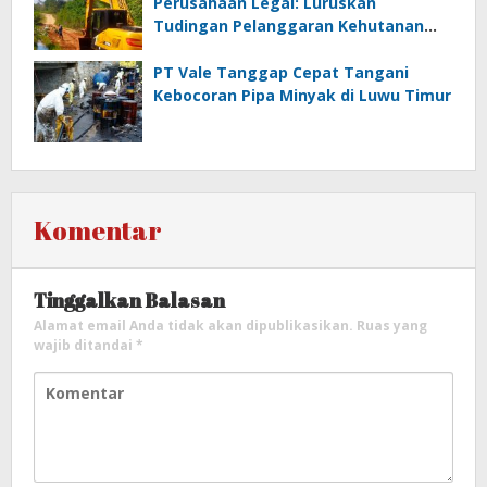
Perusahaan Legal: Luruskan
Tudingan Pelanggaran Kehutanan
dan Jamrek
PT Vale Tanggap Cepat Tangani
Kebocoran Pipa Minyak di Luwu Timur
Komentar
Tinggalkan Balasan
Alamat email Anda tidak akan dipublikasikan.
Ruas yang
wajib ditandai
*