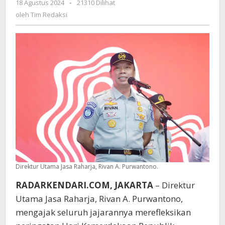
18 Agustus 2024
oleh
-
21310 Dilihat
"Nusantara
Tim
oleh
Tim Redaksi
Baru,
Redaksi
Indonesia
Maju"
Sebagai
Titik
Awal
untuk
Masa
Depan
Direktur Utama Jasa Raharja, Rivan A. Purwantono.
RADARKENDARI.COM, JAKARTA
– Direktur
Utama Jasa Raharja, Rivan A. Purwantono,
mengajak seluruh jajarannya merefleksikan