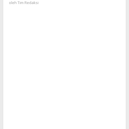
Tim
oleh
Tim Redaksi
Apresiasi
Redaksi
Kinerja
Bank
Sultra