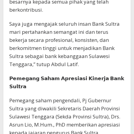
besarnya kepada semua pihak yang telah
berkontribusi.
Saya juga mengajak seluruh insan Bank Sultra
mari pertahankan semangat ini dan terus
bekerja secara profesional, konsisten, dan
berkomitmen tinggi untuk menjadikan Bank
Sultra sebagai bank kebanggaan Sulawesi
Tenggara,” tutup Abdul Latif.
𝗣𝗲𝗺𝗲𝗴𝗮𝗻𝗴 𝗦𝗮𝗵𝗮𝗺 𝗔𝗽𝗿𝗲𝘀𝗶𝗮𝘀𝗶 𝗞𝗶𝗻𝗲𝗿𝗷𝗮 𝗕𝗮𝗻𝗸
𝗦𝘂𝗹𝘁𝗿𝗮
Pemegang saham pengendali, Pj Gubernur
Sultra yang diwakili Sekretaris Daerah Provinsi
Sulawesi Tenggara (Sekda Provinsi Sultra), Drs.
Asrun Lio, M.Hum., PhD memberikan apresiasi
kepada jajaran pengurus Bank Sultra.