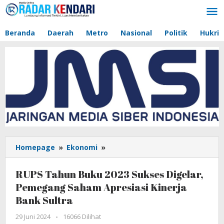
Lewati
ke
konten
Beranda
Daerah
Metro
Nasional
Politik
Hukri
Homepage
»
Ekonomi
»
RUPS
Tahun
Buku
RUPS Tahun Buku 2023 Sukses Digelar,
2023
Pemegang Saham Apresiasi Kinerja
Sukses
Bank Sultra
Digelar,
Pemegang
29 Juni 2024
oleh
-
16066 Dilihat
Saham