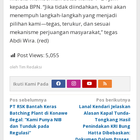
kepada BPN. “Jika tidak diindahkan, kami akan
menempuh langkah-langkah yang menjadi
pilihan kami—tegas, terukur, dan sesuai
mekanisme perjuangan masyarakat,” tegas
Abdi Wira. (red)
Post Views:
5,055
oleh
Tim Redaksi
Ikuti Kami Pada
Navigasi
Pos sebelumnya
Pos berikutnya
PT RSK Bantah Keras
Lanal Kendari Jelaskan
pos
Batching Plant di Konawe
Alasan Kapal Tunda-
Ilegal: “Kami Punya NIB
Tongkang Hasil
dan Tunduk pada
Penindakan KRI Bung
Regulasi”
Hatta Dibebaskan:
Dokumen Dalam Proses,