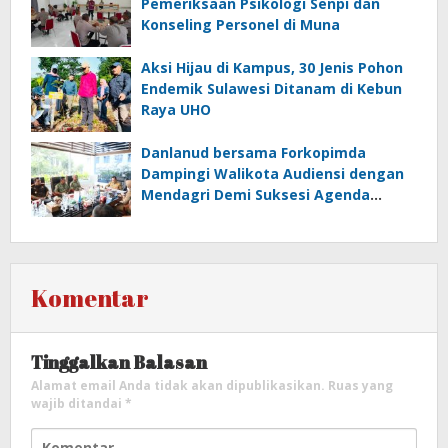
Pemeriksaan Psikologi Senpi dan
Konseling Personel di Muna
‎Aksi Hijau di Kampus, 30 Jenis Pohon
Endemik Sulawesi Ditanam di Kebun
Raya UHO
Danlanud bersama Forkopimda
Dampingi Walikota Audiensi dengan
Mendagri Demi Suksesi Agenda
International UCLG ASPAC di Kendari
Komentar
Tinggalkan Balasan
Alamat email Anda tidak akan dipublikasikan.
Ruas yang
wajib ditandai
*