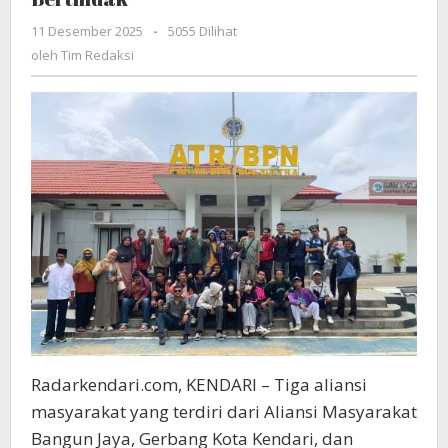
Ilegal
11 Desember 2025
oleh
-
5055 Dilihat
di
Tim
oleh
Tim Redaksi
Kawasan
Redaksi
Hutan
APL:
Desak
BPN
Sultra
Bertindak
Radarkendari.com, KENDARI – Tiga aliansi
masyarakat yang terdiri dari Aliansi Masyarakat
Bangun Jaya, Gerbang Kota Kendari, dan