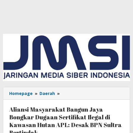
Homepage
»
Daerah
»
Aliansi
Masyarakat
Bangun
Aliansi Masyarakat Bangun Jaya
Jaya
Bongkar Dugaan Sertifikat Ilegal di
Bongkar
Kawasan Hutan APL: Desak BPN Sultra
Dugaan
Sertifikat
Bertindak