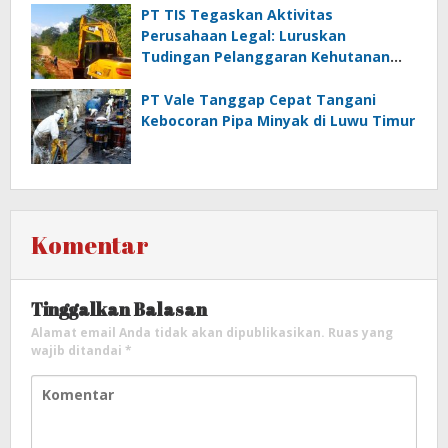
PT TIS Tegaskan Aktivitas
Perusahaan Legal: Luruskan
Tudingan Pelanggaran Kehutanan
dan Jamrek
PT Vale Tanggap Cepat Tangani
Kebocoran Pipa Minyak di Luwu Timur
Komentar
Tinggalkan Balasan
Alamat email Anda tidak akan dipublikasikan.
Ruas yang
wajib ditandai
*