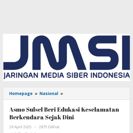
Homepage
»
Nasional
»
Asmo
Sulsel
Beri
Asmo Sulsel Beri Edukasi Keselamatan
Edukasi
Berkendara Sejak Dini
Keselamatan
Berkendara
29 April 2025
oleh
-
2875 Dilihat
Sejak
Tim