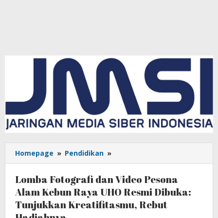
Homepage
»
Pendidikan
»
Lomba
Fotografi
dan
Lomba Fotografi dan Video Pesona
Video
Alam Kebun Raya UHO Resmi Dibuka:
Pesona
Tunjukkan Kreatifitasmu, Rebut
Alam
Kebun
Hadiahnya