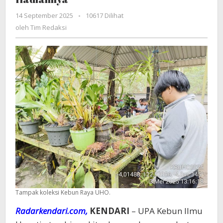
Raya
14 September 2025
oleh
-
10617 Dilihat
UHO
Tim
oleh
Tim Redaksi
Resmi
Redaksi
Dibuka:
Tunjukkan
Kreatifitasmu,
Rebut
Hadiahnya
Tampak koleksi Kebun Raya UHO.
Radarkendari.com,
KENDARI
– UPA Kebun Ilmu