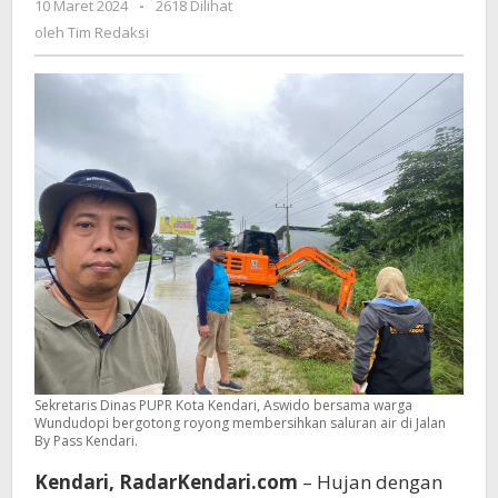
10 Maret 2024
oleh
-
2618 Dilihat
Wundudopi
Tim
oleh
Tim Redaksi
Gotong
Redaksi
Royong
Bersihkan
Saluran
Air
Sekretaris Dinas PUPR Kota Kendari, Aswido bersama warga
Wundudopi bergotong royong membersihkan saluran air di Jalan
By Pass Kendari.
Kendari, RadarKendari.com
– Hujan dengan