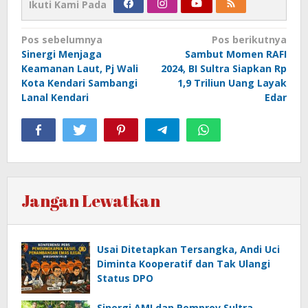
Ikuti Kami Pada
Navigasi
Pos sebelumnya
Pos berikutnya
Sinergi Menjaga
Sambut Momen RAFI
pos
Keamanan Laut, Pj Wali
2024, BI Sultra Siapkan Rp
Kota Kendari Sambangi
1,9 Triliun Uang Layak
Lanal Kendari
Edar
Jangan Lewatkan
Usai Ditetapkan Tersangka, Andi Uci
Diminta Kooperatif dan Tak Ulangi
Status DPO
Sinergi AMI dan Pemprov Sultra