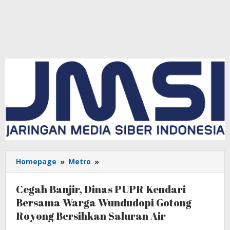
Homepage
»
Metro
»
Cegah
Banjir,
Dinas
Cegah Banjir, Dinas PUPR Kendari
PUPR
Bersama Warga Wundudopi Gotong
Kendari
Royong Bersihkan Saluran Air
Bersama
Warga