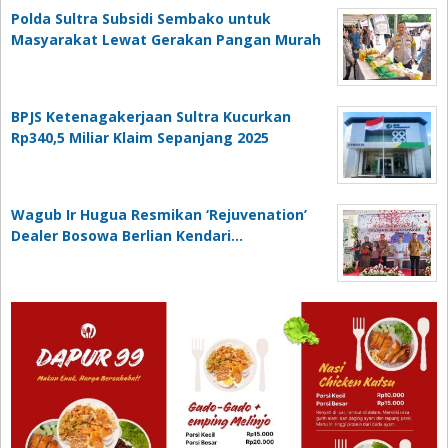
Polda Sultra Subsidi Sembako untuk
Masyarakat Lewat Gerakan Pangan Murah
BPJS Ketenagakerjaan Sultra Kucurkan
Rp340,5 Miliar Klaim Sepanjang 2025
Wagub Ir Hugua Resmikan ‘Rejuvenation’
Dealer Bosowa Berlian Kendari…