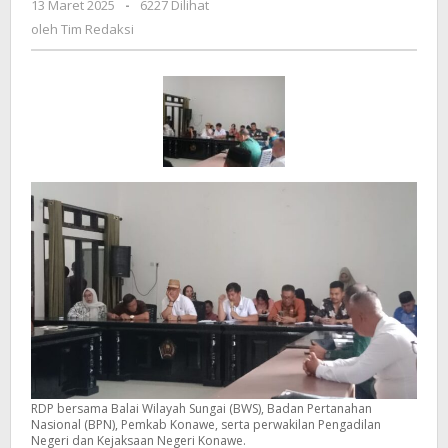
13 Maret 2025
oleh
-
6227 Dilihat
Pembangunan
Tim
oleh
Tim Redaksi
Bendungan
Redaksi
Ameroro
RDP bersama Balai Wilayah Sungai (BWS), Badan Pertanahan
Nasional (BPN), Pemkab Konawe, serta perwakilan Pengadilan
Negeri dan Kejaksaan Negeri Konawe.