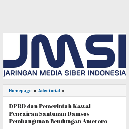
Homepage
»
Advetorial
»
DPRD
dan
Pemerintah
DPRD dan Pemerintah Kawal
Kawal
Pencairan Santunan Damsos
Pencairan
Pembangunan Bendungan Ameroro
Santunan
Damsos