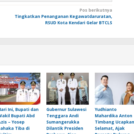
Pos berikutnya
Tingkatkan Penanganan Kegawatdaruratan,
RSUD Kota Kendari Gelar BTCLS
Hari Ini, Bupati dan
Gubernur Sulawesi
Yudhianto
Wakil Bupati Abd
Tenggara Andi
Mahardika Anton
Azis – Yosep
Sumangerukka
Timbang Ucapka
Sahaka Tiba di
Dilantik Presiden
Selamat, Ajak