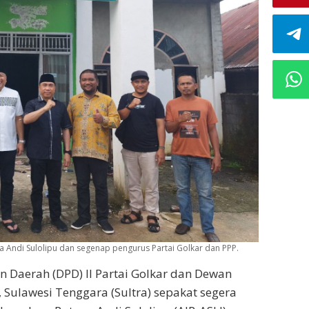
a Andi Sulolipu dan segenap pengurus Partai Golkar dan PPP.
 Daerah (DPD) II Partai Golkar dan Dewan
 Sulawesi Tenggara (Sultra) sepakat segera