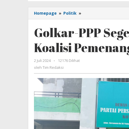
Homepage
»
Politik
»
Golkar-
PPP
Segera
Golkar-PPP Sege
Bentuk
Partai
Koalisi Pemenan
Koalisi
Pemenangan
AJP-
2 Juli 2024
oleh
-
12176 Dilihat
ASLI
Tim
oleh
Tim Redaksi
Redaksi