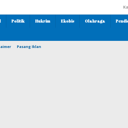
Ka
l
Politik
Hukrim
Ekobis
Olahraga
Pendi
laimer
Pasang Iklan