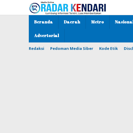
Lewati
ke
konten
Beranda
Daerah
Metro
Nasiona
Advertorial
Redaksi
Pedoman Media Siber
Kode Etik
Disc