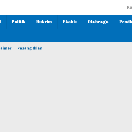
Ka
l
Politik
Hukrim
Ekobis
Olahraga
Pendi
laimer
Pasang Iklan