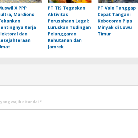
Muswil X PPP
PT TIS Tegaskan
PT Vale Tanggap
Sultra, Mardiono
Aktivitas
Cepat Tangani
Tekankan
Perusahaan Legal:
Kebocoran Pipa
Pentingnya Kerja
Luruskan Tudingan
Minyak di Luwu
Elektoral dan
Pelanggaran
Timur
Kesejahteraan
Kehutanan dan
Umat
Jamrek
 yang wajib ditandai
*