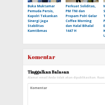
Buka Muktamar
Perkuat Soliditas,
Pemuda Persis,
PM TNI dan
Kapolri Tekankan
Propam Polri Gelar
Sinergi Jaga
Coffee Morning
Stabilitas
dan Halal Bihalal
Kamtibmas
1447 H
Komentar
Tinggalkan Balasan
Alamat email Anda tidak akan dipublikasikan.
Ruas