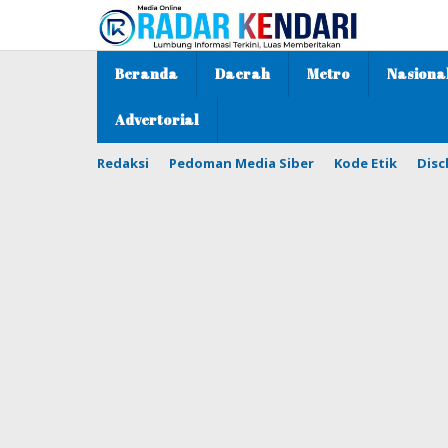
Lewati
ke
konten
Beranda
Daerah
Metro
Nasiona
Advertorial
Redaksi
Pedoman Media Siber
Kode Etik
Disc