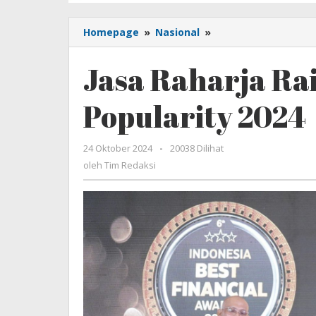
Homepage
»
Nasional
»
Jasa
Raharja
Raih
Jasa Raharja Ra
Best
Brand
Popularity 2024
Popularity
2024
24 Oktober 2024
oleh
-
20038 Dilihat
Tim
oleh
Tim Redaksi
Redaksi