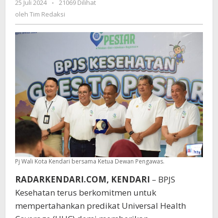
25 Juli 2024
oleh
-
21069 Dilihat
Penting
Tim
oleh
Tim Redaksi
Pastikan
Redaksi
UHC
di
Kota
Kendari
Pj Wali Kota Kendari bersama Ketua Dewan Pengawas.
RADARKENDARI.COM, KENDARI
– BPJS
Kesehatan terus berkomitmen untuk
mempertahankan predikat Universal Health