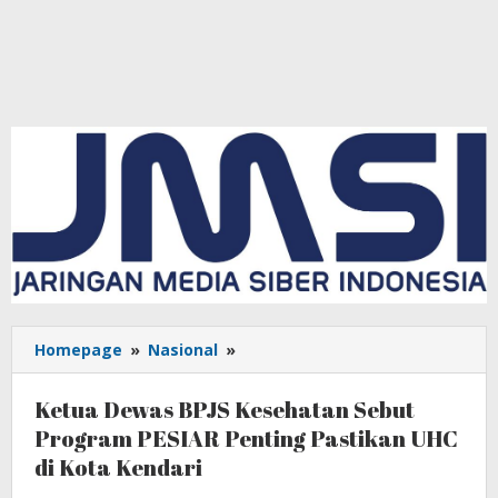
Homepage
»
Nasional
»
Ketua
Dewas
BPJS
Ketua Dewas BPJS Kesehatan Sebut
Kesehatan
Program PESIAR Penting Pastikan UHC
Sebut
di Kota Kendari
Program
PESIAR