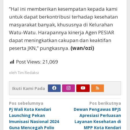
”Hal ini memberikan kesempatan kepada kami
untuk dapat berkontribusi terhadap kesehatan
masyarakat banyak, khususnya di Kelurahan
Watu-Watu. Harapannya kinerja Agen PESIAR
dapat meningkatkan cakupan dan keaktifan
peserta JKN,” pungkasnya.
(wan/ozi)
Post Views:
21,069
oleh
Tim Redaksi
Ikuti Kami Pada
Navigasi
Pos sebelumnya
Pos berikutnya
Pj Wali Kota Kendari
Dewan Pengawas BPJS
pos
Launching Pekan
Apresiasi Perluasan
Imunisasi Nasional 2024
Layanan Kesehatan di
Guna Mencegah Polio
MPP Kota Kendari