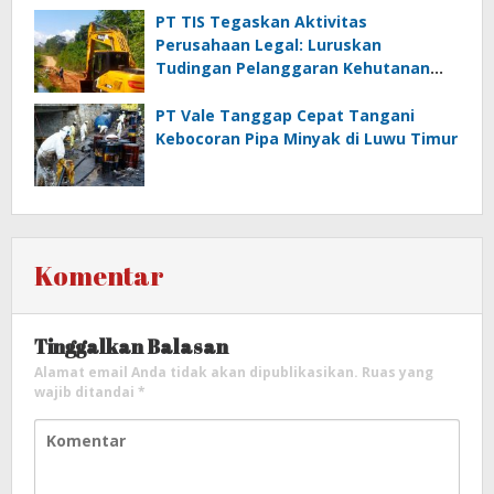
PT TIS Tegaskan Aktivitas
Perusahaan Legal: Luruskan
Tudingan Pelanggaran Kehutanan
dan Jamrek
PT Vale Tanggap Cepat Tangani
Kebocoran Pipa Minyak di Luwu Timur
Komentar
Tinggalkan Balasan
Alamat email Anda tidak akan dipublikasikan.
Ruas yang
wajib ditandai
*