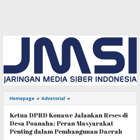
Homepage
»
Advetorial
»
Ketua
DPRD
Konawe
Ketua DPRD Konawe Jalankan Reses di
Jalankan
Desa Poanaha: Peran Masyarakat
Reses
Penting dalam Pembangunan Daerah
di
Desa