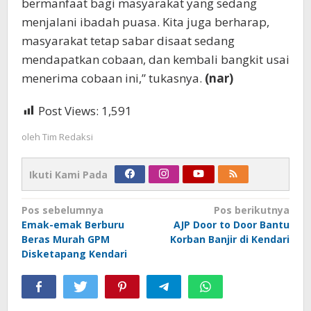
bermanfaat bagi masyarakat yang sedang
menjalani ibadah puasa. Kita juga berharap,
masyarakat tetap sabar disaat sedang
mendapatkan cobaan, dan kembali bangkit usai
menerima cobaan ini,” tukasnya.
(nar)
Post Views:
1,591
oleh
Tim Redaksi
Ikuti Kami Pada
Navigasi
Pos sebelumnya
Pos berikutnya
Emak-emak Berburu
AJP Door to Door Bantu
pos
Beras Murah GPM
Korban Banjir di Kendari
Disketapang Kendari