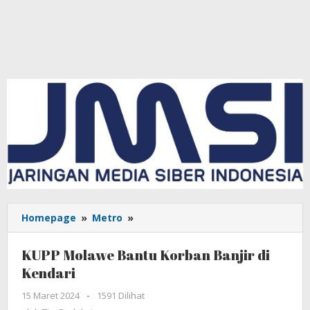
Homepage
»
Metro
»
KUPP
Molawe
Bantu
KUPP Molawe Bantu Korban Banjir di
Korban
Kendari
Banjir
di
15 Maret 2024
oleh
-
1591 Dilihat
Kendari
Tim