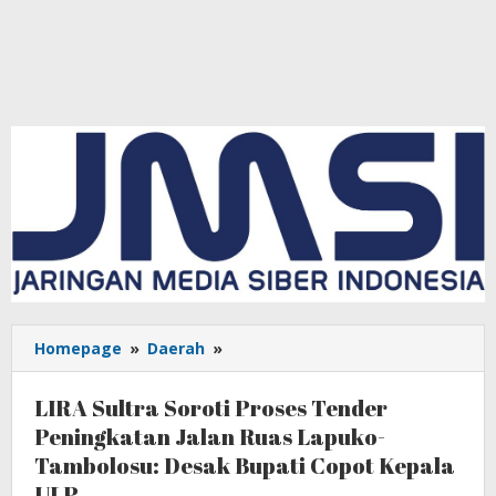
Homepage
»
Daerah
»
LIRA
Sultra
Soroti
LIRA Sultra Soroti Proses Tender
Proses
Peningkatan Jalan Ruas Lapuko-
Tender
Tambolosu: Desak Bupati Copot Kepala
Peningkatan
Jalan
ULP