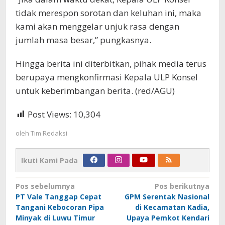
tidak merespon sorotan dan keluhan ini, maka
kami akan menggelar unjuk rasa dengan
jumlah masa besar,” pungkasnya.
Hingga berita ini diterbitkan, pihak media terus
berupaya mengkonfirmasi Kepala ULP Konsel
untuk keberimbangan berita. (red/AGU)
Post Views:
10,304
oleh
Tim Redaksi
Ikuti Kami Pada
Navigasi
Pos sebelumnya
Pos berikutnya
PT Vale Tanggap Cepat
GPM Serentak Nasional
pos
Tangani Kebocoran Pipa
di Kecamatan Kadia,
Minyak di Luwu Timur
Upaya Pemkot Kendari