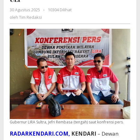
Ruas
30 Agustus 2025
oleh
-
10304 Dilihat
Lapuko-
Tim
oleh
Tim Redaksi
Tambolosu:
Redaksi
Desak
Bupati
Copot
Kepala
ULP
Gubernur LIRA Sultra, Jefri Rembasa (tengah) saat konfrensi pers.
RADARKENDARI.COM,
KENDARI
– Dewan