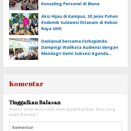
Konseling Personel di Muna
‎Aksi Hijau di Kampus, 30 Jenis Pohon
Endemik Sulawesi Ditanam di Kebun
Raya UHO
Danlanud bersama Forkopimda
Dampingi Walikota Audiensi dengan
Mendagri Demi Suksesi Agenda
International UCLG ASPAC di Kendari
Komentar
Tinggalkan Balasan
Alamat email Anda tidak akan dipublikasikan.
Ruas yang
wajib ditandai
*