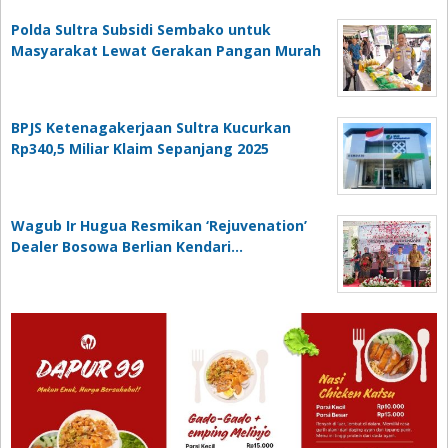
Polda Sultra Subsidi Sembako untuk
Masyarakat Lewat Gerakan Pangan Murah
BPJS Ketenagakerjaan Sultra Kucurkan
Rp340,5 Miliar Klaim Sepanjang 2025
Wagub Ir Hugua Resmikan ‘Rejuvenation’
Dealer Bosowa Berlian Kendari…