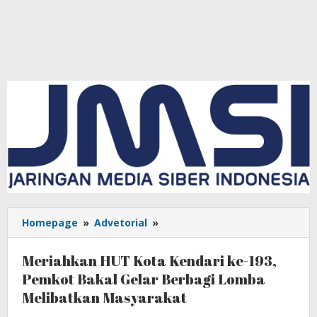
Homepage
»
Advetorial
»
Meriahkan
HUT
Kota
Meriahkan HUT Kota Kendari ke-193,
Kendari
Pemkot Bakal Gelar Berbagi Lomba
ke-
Melibatkan Masyarakat
193,
Pemkot