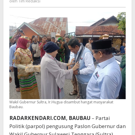
oleh
Tim Redaksi
di
Redaksi
Kota
Baubau
Wakil Gubernur Sultra, Ir.Hugua disambut hangat masyarakat
Baubau.
RADARKENDARI.COM, BAUBAU
– Partai
Politik (parpol) pengusung Paslon Gubernur dan
Wakil Gubernur Sulawesi Tenggara (Sultra),