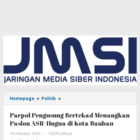
Homepage
»
Politik
»
Parpol
Pengusung
Bertekad
Parpol Pengusung Bertekad Menangkan
Menangkan
Paslon ASR-Hugua di Kota Baubau
Paslon
ASR-
16 Oktober 2024
oleh
-
13675 Dilihat
Hugua
Tim