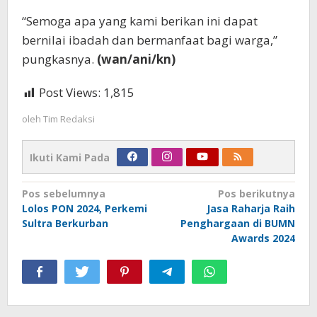
“Semoga apa yang kami berikan ini dapat
bernilai ibadah dan bermanfaat bagi warga,”
pungkasnya.
(wan/ani/kn)
Post Views:
1,815
oleh
Tim Redaksi
Ikuti Kami Pada
Navigasi
Pos sebelumnya
Pos berikutnya
Lolos PON 2024, Perkemi
Jasa Raharja Raih
pos
Sultra Berkurban
Penghargaan di BUMN
Awards 2024