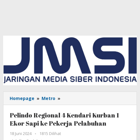
Homepage
»
Metro
»
Pelindo
Regional
4
Pelindo Regional 4 Kendari Kurban 1
Kendari
Ekor Sapi ke Pekerja Pelabuhan
Kurban
1
18 Juni 2024
oleh
-
1815 Dilihat
Ekor
Tim