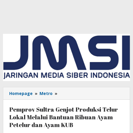
Homepage
»
Metro
»
Pemprov
Sultra
Genjot
Pemprov Sultra Genjot Produksi Telur
Produksi
Lokal Melalui Bantuan Ribuan Ayam
Telur
Petelur dan Ayam KUB
Lokal
Melalui