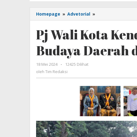
Homepage
»
Advetorial
»
Pj
Wali
Kota
Pj Wali Kota Ke
Kendari
Promosikan
Budaya Daerah d
Budaya
Daerah
di
18 Mei 2024
oleh
-
12425 Dilihat
Pentas
Tim
oleh
Tim Redaksi
Nasional
Redaksi