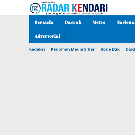
Lewati
ke
konten
Beranda
Daerah
Metro
Nasiona
Advertorial
Redaksi
Pedoman Media Siber
Kode Etik
Disc