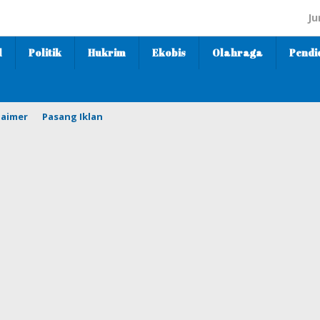
Ju
l
Politik
Hukrim
Ekobis
Olahraga
Pendi
laimer
Pasang Iklan