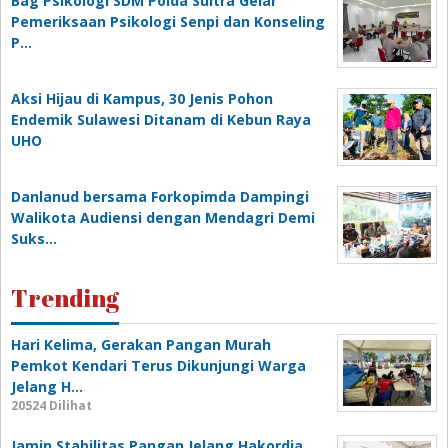
Bag Psikologi SDM Polda Sultra Gelar
Pemeriksaan Psikologi Senpi dan Konseling
P…
‎Aksi Hijau di Kampus, 30 Jenis Pohon
Endemik Sulawesi Ditanam di Kebun Raya
UHO
Danlanud bersama Forkopimda Dampingi
Walikota Audiensi dengan Mendagri Demi
Suks…
Trending
Hari Kelima, Gerakan Pangan Murah
Pemkot Kendari Terus Dikunjungi Warga
Jelang H…
20524 Dilihat
Jamin Stabilitas Pangan Jelang Hakordia