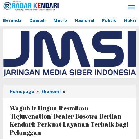
Lewati
ke
konten
Beranda
Daerah
Metro
Nasional
Politik
Hukri
Homepage
»
Ekonomi
»
Wagub
Ir
Hugua
Wagub Ir Hugua Resmikan
Resmikan
‘Rejuvenation’ Dealer Bosowa Berlian
'Rejuvenation'
Kendari: Perkuat Layanan Terbaik bagi
Dealer
Bosowa
Pelanggan
Berlian