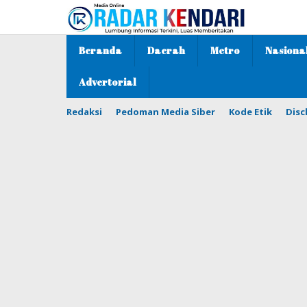
Lewati
ke
konten
Beranda
Daerah
Metro
Nasiona
Advertorial
Redaksi
Pedoman Media Siber
Kode Etik
Disc