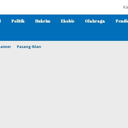
Ka
l
Politik
Hukrim
Ekobis
Olahraga
Pendi
laimer
Pasang Iklan