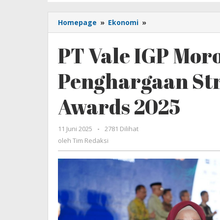
Homepage
»
Ekonomi
»
PT
Vale
IGP
PT Vale IGP Mor
Morowali
Raih
Penghargaan Str
Penghargaan
Strategis
di
Awards 2025
TOP
CSR
Awards
11 Juni 2025
oleh
-
2781 Dilihat
2025
Tim
oleh
Tim Redaksi
Redaksi