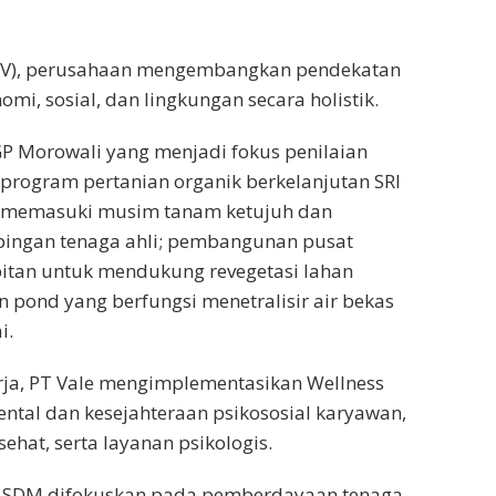
(CSV), perusahaan mengembangkan pendekatan
i, sosial, dan lingkungan secara holistik.
 IGP Morowali yang menjadi fokus penilaian
 program pertanian organik berkelanjutan SRI
elah memasuki musim tanam ketujuh dan
pingan tenaga ahli; pembangunan pusat
itan untuk mendukung revegetasi lahan
 pond yang berfungsi menetralisir air bekas
i.
rja, PT Vale mengimplementasikan Wellness
tal dan kesejahteraan psikososial karyawan,
hat, serta layanan psikologis.
n SDM difokuskan pada pemberdayaan tenaga