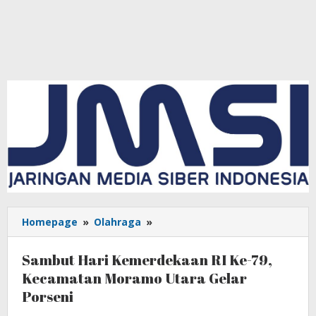
Homepage
»
Olahraga
»
Sambut
Hari
Kemerdekaan
Sambut Hari Kemerdekaan RI Ke-79,
RI
Kecamatan Moramo Utara Gelar
Ke-
Porseni
79,
Kecamatan