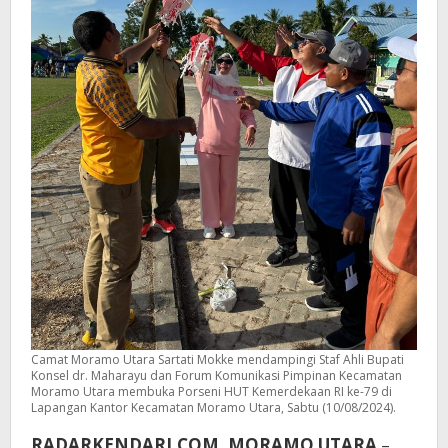
Camat Moramo Utara Sartati Mokke mendampingi Staf Ahli Bupati
Konsel dr. Maharayu dan Forum Komunikasi Pimpinan Kecamatan
Moramo Utara membuka Porseni HUT Kemerdekaan RI ke-79 di
Lapangan Kantor Kecamatan Moramo Utara, Sabtu (10/08/2024).
RADARKENDARI.COM, MORAMO UTARA
–