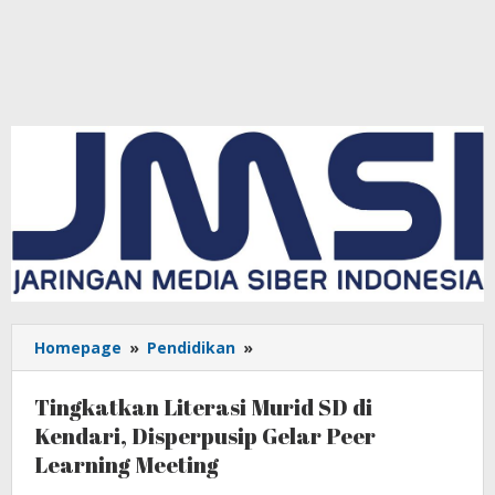
Homepage
»
Pendidikan
»
Tingkatkan
Literasi
Murid
Tingkatkan Literasi Murid SD di
SD
Kendari, Disperpusip Gelar Peer
di
Learning Meeting
Kendari,
Disperpusip