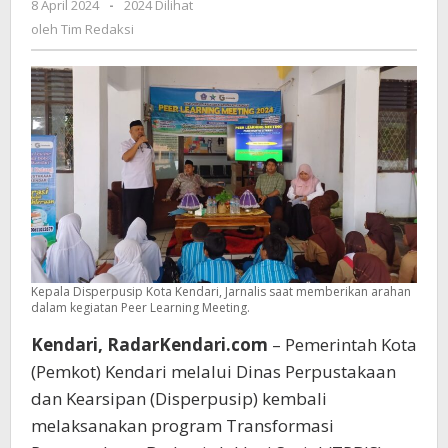
8 April 2024
oleh
-
2024 Dilihat
Gelar
Tim
oleh
Tim Redaksi
Peer
Redaksi
Learning
Meeting
Kepala Disperpusip Kota Kendari, Jarnalis saat memberikan arahan
dalam kegiatan Peer Learning Meeting.
Kendari, RadarKendari.com
– Pemerintah Kota
(Pemkot) Kendari melalui Dinas Perpustakaan
dan Kearsipan (Disperpusip) kembali
melaksanakan program Transformasi