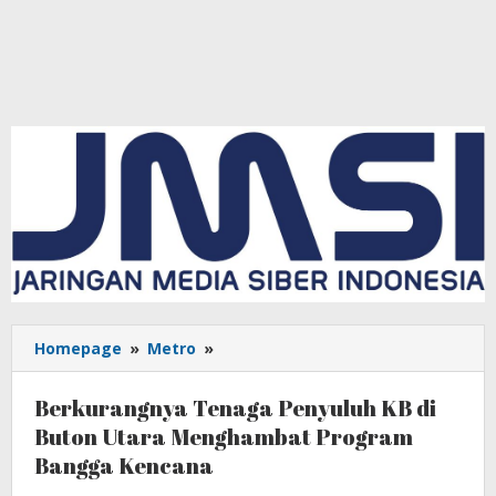
Homepage
»
Metro
»
Berkurangnya
Tenaga
Penyuluh
Berkurangnya Tenaga Penyuluh KB di
KB
Buton Utara Menghambat Program
di
Bangga Kencana
Buton
Utara