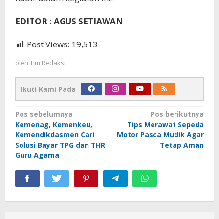
EDITOR : AGUS SETIAWAN
Post Views:
19,513
oleh
Tim Redaksi
Ikuti Kami Pada
Navigasi
Pos sebelumnya
Pos berikutnya
Kemenag, Kemenkeu,
Tips Merawat Sepeda
pos
Kemendikdasmen Cari
Motor Pasca Mudik Agar
Solusi Bayar TPG dan THR
Tetap Aman
Guru Agama