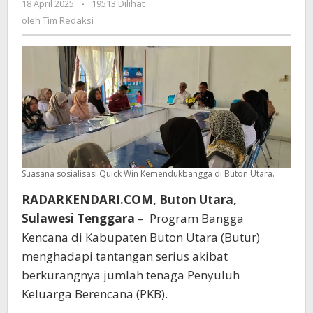
18 April 2025
oleh
-
19513 Dilihat
Menghambat
Tim
oleh
Tim Redaksi
Program
Redaksi
Bangga
Kencana
Suasana sosialisasi Quick Win Kemendukbangga di Buton Utara.
RADARKENDARI.COM, Buton Utara,
Sulawesi Tenggara
–
Program Bangga
Kencana di Kabupaten Buton Utara (Butur)
menghadapi tantangan serius akibat
berkurangnya jumlah tenaga Penyuluh
Keluarga Berencana (PKB).