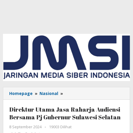
Homepage
»
Nasional
»
Direktur
Utama
Jasa
Direktur Utama Jasa Raharja Audiensi
Raharja
Bersama Pj Gubernur Sulawesi Selatan
Audiensi
Bersama
8 September 2024
oleh
-
19003 Dilihat
Pj
Tim