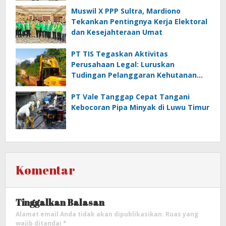
Muswil X PPP Sultra, Mardiono
Tekankan Pentingnya Kerja Elektoral
dan Kesejahteraan Umat
PT TIS Tegaskan Aktivitas
Perusahaan Legal: Luruskan
Tudingan Pelanggaran Kehutanan
dan Jamrek
PT Vale Tanggap Cepat Tangani
Kebocoran Pipa Minyak di Luwu Timur
Komentar
Tinggalkan Balasan
Alamat email Anda tidak akan dipublikasikan.
Ruas yang
wajib ditandai
*