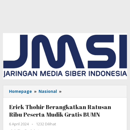
Homepage
»
Nasional
»
Erick
Thohir
Berangkatkan
Erick Thohir Berangkatkan Ratusan
Ratusan
Ribu Peserta Mudik Gratis BUMN
Ribu
Peserta
6 April 2024
oleh
-
1232 Dilihat
Mudik
Tim