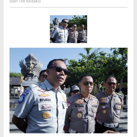
oleh
Tim Redaksi
10
Redaksi
di
Bali