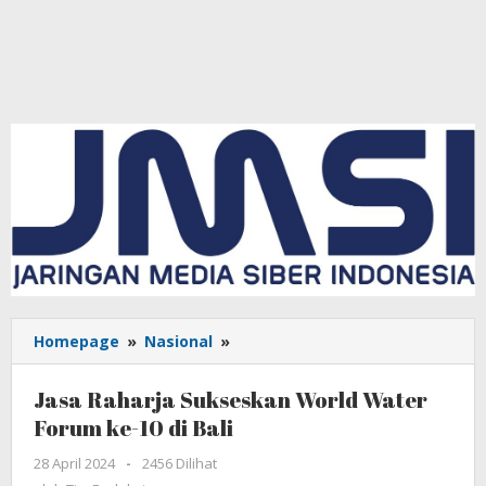
Homepage
»
Nasional
»
Jasa
Raharja
Sukseskan
Jasa Raharja Sukseskan World Water
World
Forum ke-10 di Bali
Water
Forum
28 April 2024
oleh
-
2456 Dilihat
ke-
Tim