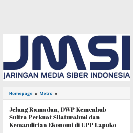
Homepage
»
Metro
»
Jelang
Ramadan,
DWP
Jelang Ramadan, DWP Kemenhub
Kemenhub
Sultra Perkuat Silaturahmi dan
Sultra
Kemandirian Ekonomi di UPP Lapuko
Perkuat
Silaturahmi