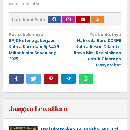
oleh
Tim Redaksi
Ikuti Kami Pada
Navigasi
Pos sebelumnya
Pos berikutnya
BPJS Ketenagakerjaan
Nahkoda Baru KORMI
pos
Sultra Kucurkan Rp340,5
Sultra Resmi Dilantik,
Miliar Klaim Sepanjang
Bawa Misi Kedisiplinan
2025
untuk Olahraga
Masyarakat
Jangan Lewatkan
Usai Ditetapkan Tersangka, Andi Uci