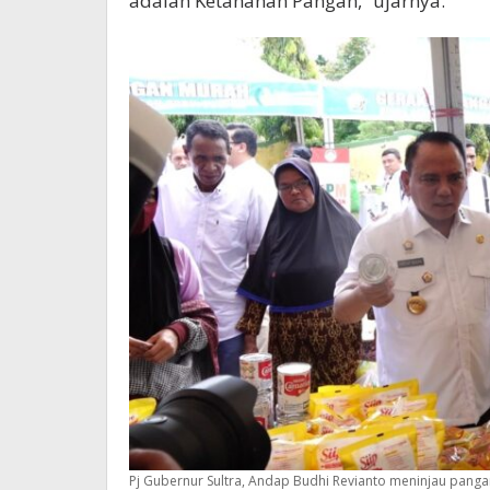
adalah Ketahanan Pangan,” ujarnya.
Pj Gubernur Sultra, Andap Budhi Revianto meninjau panga