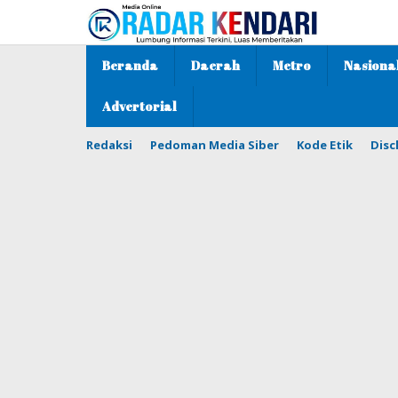
Lewati
ke
konten
Beranda
Daerah
Metro
Nasiona
Advertorial
Redaksi
Pedoman Media Siber
Kode Etik
Disc