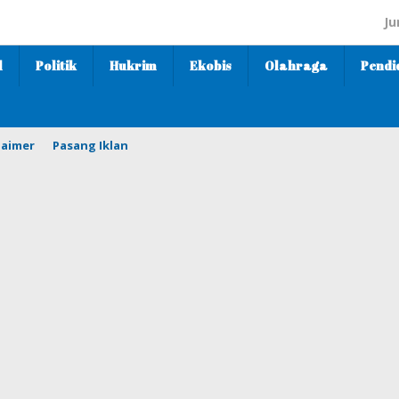
Ju
l
Politik
Hukrim
Ekobis
Olahraga
Pendi
laimer
Pasang Iklan