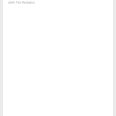
Tim
oleh
Tim Redaksi
Bersihkan
Redaksi
Puing
dan
Sampah