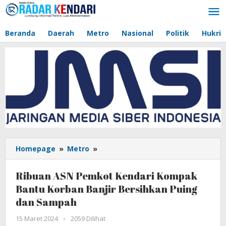
Lewati
ke
konten
Beranda
Daerah
Metro
Nasional
Politik
Hukri
Homepage
»
Metro
»
Ribuan
ASN
Pemkot
Ribuan ASN Pemkot Kendari Kompak
Kendari
Bantu Korban Banjir Bersihkan Puing
Kompak
dan Sampah
Bantu
Korban
15 Maret 2024
oleh
-
2059 Dilihat
Banjir