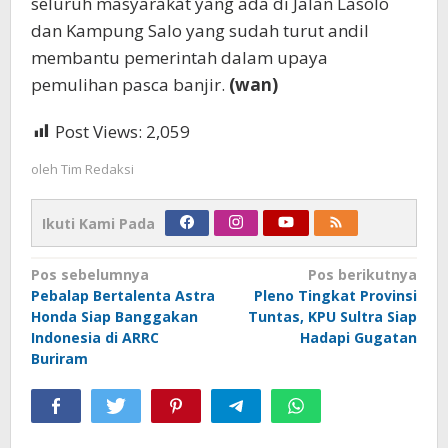
seluruh masyarakat yang ada di Jalan Lasolo
dan Kampung Salo yang sudah turut andil
membantu pemerintah dalam upaya
pemulihan pasca banjir.
(wan)
Post Views:
2,059
oleh
Tim Redaksi
Ikuti Kami Pada
Navigasi
Pos sebelumnya
Pos berikutnya
Pebalap Bertalenta Astra
Pleno Tingkat Provinsi
pos
Honda Siap Banggakan
Tuntas, KPU Sultra Siap
Indonesia di ARRC
Hadapi Gugatan
Buriram