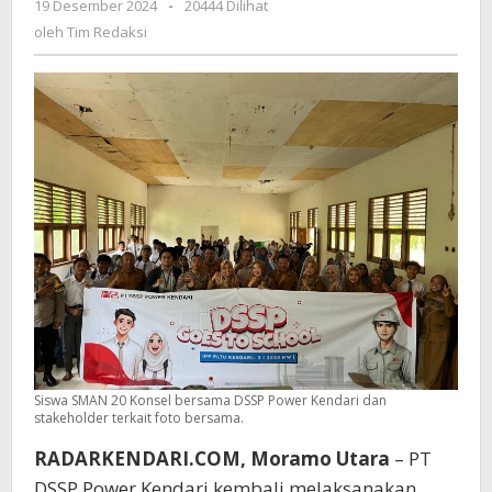
19 Desember 2024
oleh
-
20444 Dilihat
Kendari
Tim
oleh
Tim Redaksi
Sosialisasi
Redaksi
Sekolah
Ramah
Lingkungan
Siswa SMAN 20 Konsel bersama DSSP Power Kendari dan
stakeholder terkait foto bersama.
RADARKENDARI.COM, Moramo Utara
– PT
DSSP Power Kendari kembali melaksanakan