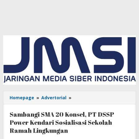
Homepage
»
Advertorial
»
Sambangi
SMA
20
Sambangi SMA 20 Konsel, PT DSSP
Konsel,
Power Kendari Sosialisasi Sekolah
PT
Ramah Lingkungan
DSSP
Power