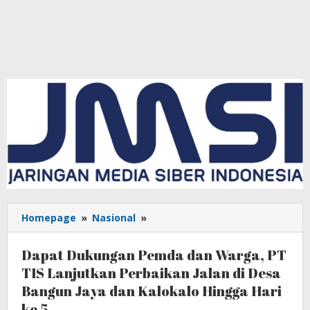
Homepage
»
Nasional
»
Dapat
Dukungan
Pemda
Dapat Dukungan Pemda dan Warga, PT
dan
TIS Lanjutkan Perbaikan Jalan di Desa
Warga,
Bangun Jaya dan Kalokalo Hingga Hari
PT
TIS
ke 5