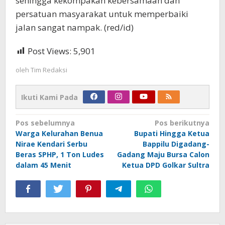
sehingga kekompakan kebersamaan dan
persatuan masyarakat untuk memperbaiki
jalan sangat nampak. (red/id)
Post Views:
5,901
oleh
Tim Redaksi
Ikuti Kami Pada
Navigasi
Pos sebelumnya
Pos berikutnya
Warga Kelurahan Benua
Bupati Hingga Ketua
pos
Nirae Kendari Serbu
Bappilu Digadang-
Beras SPHP, 1 Ton Ludes
Gadang Maju Bursa Calon
dalam 45 Menit
Ketua DPD Golkar Sultra