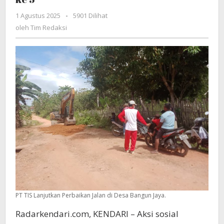
Lanjutkan
1 Agustus 2025
oleh
-
5901 Dilihat
Perbaikan
Tim
oleh
Tim Redaksi
Jalan
Redaksi
di
Desa
Bangun
Jaya
dan
Kalokalo
Hingga
Hari
ke
5
PT TIS Lanjutkan Perbaikan Jalan di Desa Bangun Jaya.
Radarkendari.com, KENDARI – Aksi sosial