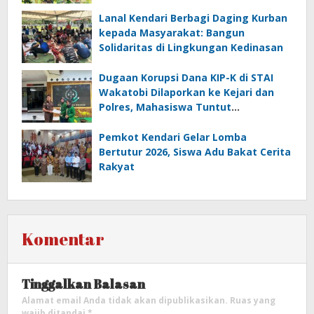
Lanal Kendari Berbagi Daging Kurban
kepada Masyarakat: Bangun
Solidaritas di Lingkungan Kedinasan
Dugaan Korupsi Dana KIP-K di STAI
Wakatobi Dilaporkan ke Kejari dan
Polres, Mahasiswa Tuntut
Transparansi
Pemkot Kendari Gelar Lomba
Bertutur 2026, Siswa Adu Bakat Cerita
Rakyat
Komentar
Tinggalkan Balasan
Alamat email Anda tidak akan dipublikasikan.
Ruas yang
wajib ditandai
*