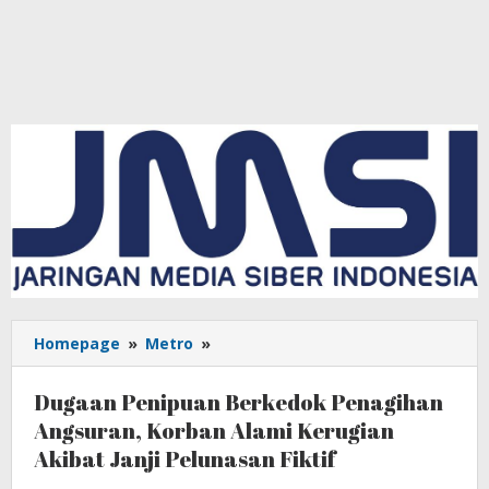
Homepage
»
Metro
»
Dugaan
Penipuan
Berkedok
Dugaan Penipuan Berkedok Penagihan
Penagihan
Angsuran, Korban Alami Kerugian
Angsuran,
Akibat Janji Pelunasan Fiktif
Korban
Alami