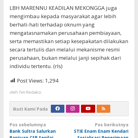
LBH MARENNU KEADILAN MEKONGGA juga
mengimbau kepada masyarakat agar lebih
berhati-hati terhadap oknum yang
mengatasnamakan perusahaan pembiayaan,
serta memastikan setiap kesepakatan dilakukan
secara tertulis dan melalui mekanisme resmi
perusahaan, bukan melalui janji sepihak dari
individu tertentu. (rls)
Post Views:
1,294
oleh
Tim Redaksi
Ikuti Kami Pada
Navigasi
Pos sebelumnya
Pos berikutnya
Bank Sultra Salurkan
STIE Enam Enam Kendari
pos
Bantuan CSR Senilai
Sosialisasi Penerimaan