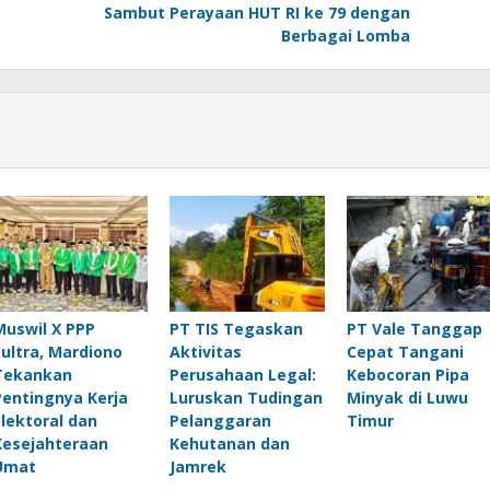
Sambut Perayaan HUT RI ke 79 dengan
Berbagai Lomba
Muswil X PPP
PT TIS Tegaskan
PT Vale Tanggap
Sultra, Mardiono
Aktivitas
Cepat Tangani
Tekankan
Perusahaan Legal:
Kebocoran Pipa
Pentingnya Kerja
Luruskan Tudingan
Minyak di Luwu
Elektoral dan
Pelanggaran
Timur
Kesejahteraan
Kehutanan dan
Umat
Jamrek