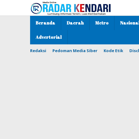
Lewati
ke
konten
Beranda
Daerah
Metro
Nasiona
Advertorial
Redaksi
Pedoman Media Siber
Kode Etik
Disc