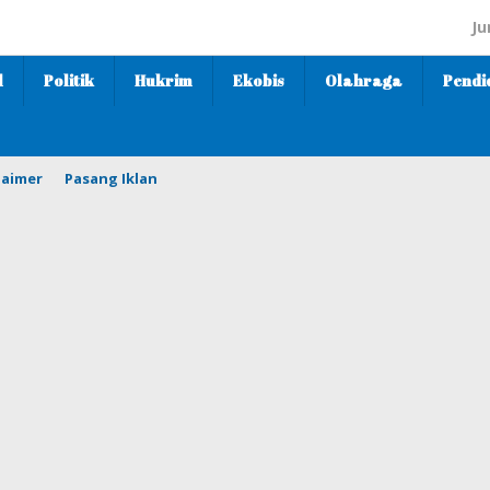
Ju
l
Politik
Hukrim
Ekobis
Olahraga
Pendi
laimer
Pasang Iklan