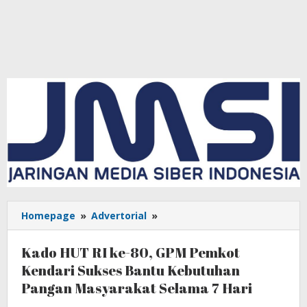
Homepage
»
Advertorial
»
Kado
HUT
RI
Kado HUT RI ke-80, GPM Pemkot
ke-
Kendari Sukses Bantu Kebutuhan
80,
Pangan Masyarakat Selama 7 Hari
GPM
Pemkot