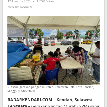
17 Agustus 2025
oleh
-
11790 Dilihat
Kendari
Tim
oleh
Tim Redaksi
Sukses
Redaksi
Bantu
Kebutuhan
Pangan
Masyarakat
Selama
7
Hari
Suasana gerakan pangan murah di Pelataran Balai Kota Kendari,
Minggu (17/08/2025).
RADARKENDARI.COM – Kendari, Sulawesi
Tenggara –
Gerakan Pangan Murah (GPM) yang