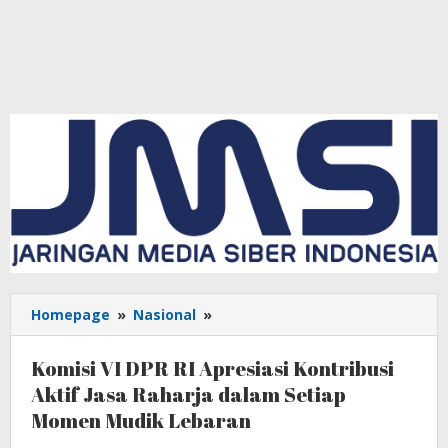
Homepage
»
Nasional
»
Komisi
VI
DPR
Komisi VI DPR RI Apresiasi Kontribusi
RI
Aktif Jasa Raharja dalam Setiap
Apresiasi
Momen Mudik Lebaran
Kontribusi
Aktif