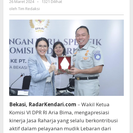
26 Maret 2024
oleh
-
1321 Dilihat
Jasa
Tim
oleh
Tim Redaksi
Raharja
Redaksi
dalam
Setiap
Momen
Mudik
Lebaran
Bekasi, RadarKendari.com
– Wakil Ketua
Komisi VI DPR RI Aria Bima, mengapresiasi
kinerja Jasa Raharja yang selalu berkontribusi
aktif dalam pelayanan mudik Lebaran dari