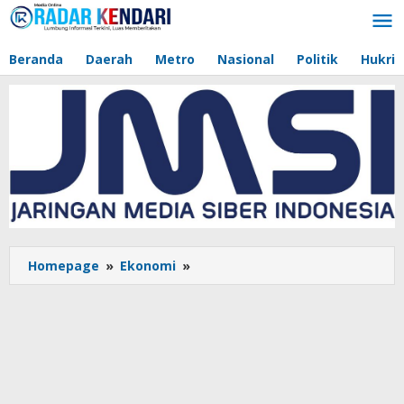
Lewati
ke
konten
Beranda
Daerah
Metro
Nasional
Politik
Hukri
Homepage
»
Ekonomi
»
Konsistensi
Asmo
Sulsel
Gelorakan
#Cari_Aman
kepada
Pekerja