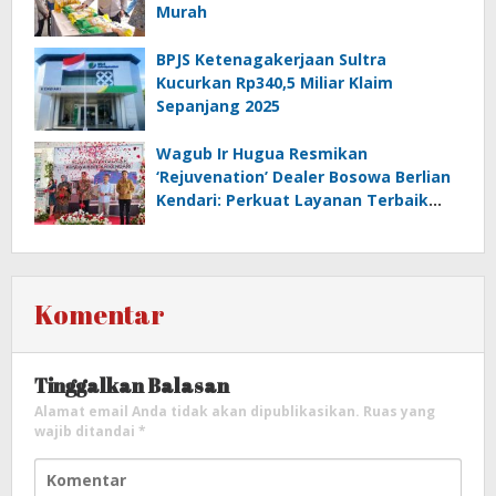
Murah
BPJS Ketenagakerjaan Sultra
Kucurkan Rp340,5 Miliar Klaim
Sepanjang 2025
Wagub Ir Hugua Resmikan
‘Rejuvenation’ Dealer Bosowa Berlian
Kendari: Perkuat Layanan Terbaik
bagi Pelanggan
Komentar
Tinggalkan Balasan
Alamat email Anda tidak akan dipublikasikan.
Ruas yang
wajib ditandai
*