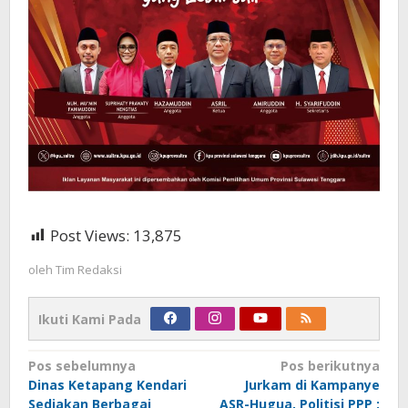
Post Views:
13,875
oleh
Tim Redaksi
Ikuti Kami Pada
Navigasi
Pos sebelumnya
Pos berikutnya
Dinas Ketapang Kendari
Jurkam di Kampanye
pos
Sediakan Berbagai
ASR-Hugua, Politisi PPP :