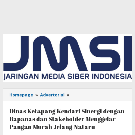
Homepage
»
Advertorial
»
Dinas
Ketapang
Kendari
Dinas Ketapang Kendari Sinergi dengan
Sinergi
Bapanas dan Stakeholder Menggelar
dengan
Pangan Murah Jelang Nataru
Bapanas
dan