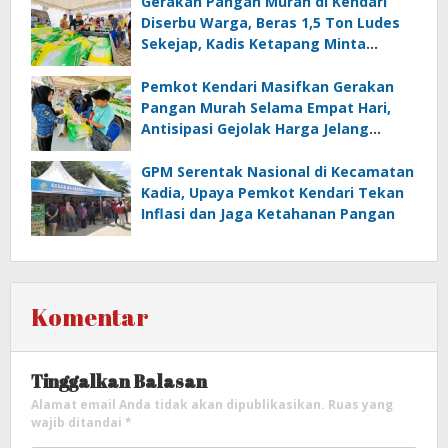
Gerakan Pangan Murah di Kendari
Diserbu Warga, Beras 1,5 Ton Ludes
Sekejap, Kadis Ketapang Minta
Tambah Stok!
Pemkot Kendari Masifkan Gerakan
Pangan Murah Selama Empat Hari,
Antisipasi Gejolak Harga Jelang
Hakordia dan Nataru 2025/2026
GPM Serentak Nasional di Kecamatan
Kadia, Upaya Pemkot Kendari Tekan
Inflasi dan Jaga Ketahanan Pangan
Komentar
Tinggalkan Balasan
Alamat email Anda tidak akan dipublikasikan.
Ruas yang
wajib ditandai
*